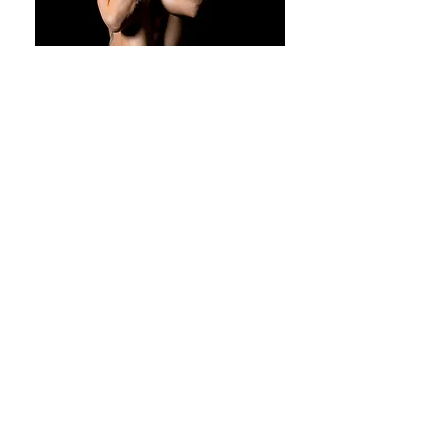
Photographe
La Couture-Boussey
- Eure - Eure et Loire - Yvelines et
ailleurs
Déplacement dans toute la France
Tel :
07 50 38 25 52